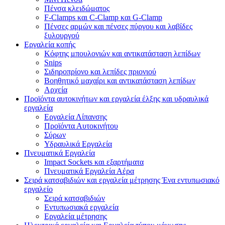
Πένσα κλειδώματος
F-Clamps και C-Clamp και G-Clamp
Πένσες αρμών και πένσες πύργου και λαβίδες
ξυλουργού
Εργαλεία κοπής
Κόφτης μπουλονιών και αντικατάσταση λεπίδων
Snips
Σιδηροπρίονο και λεπίδες πριονιού
Βοηθητικό μαχαίρι και αντικατάσταση λεπίδων
Αρχεία
Προϊόντα αυτοκινήτων και εργαλεία έλξης και υδραυλικά
εργαλεία
Εργαλεία Λίπανσης
Προϊόντα Αυτοκινήτου
Σύρων
Υδραυλικά Εργαλεία
Πνευματικά Εργαλεία
Impact Sockets και εξαρτήματα
Πνευματικά Εργαλεία Αέρα
Σειρά κατσαβιδιών και εργαλεία μέτρησης Ένα εντυπωσιακό
εργαλείο
Σειρά κατσαβιδιών
Εντυπωσιακά εργαλεία
Εργαλεία μέτρησης