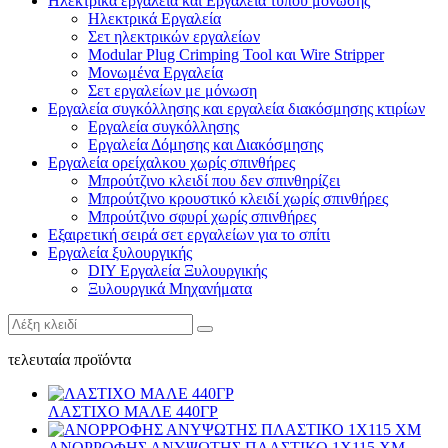
Ηλεκτρικά εργαλεία και Εργαλεία τύπου μόνωσης
Ηλεκτρικά Εργαλεία
Σετ ηλεκτρικών εργαλείων
Modular Plug Crimping Tool και Wire Stripper
Μονωμένα Εργαλεία
Σετ εργαλείων με μόνωση
Εργαλεία συγκόλλησης και εργαλεία διακόσμησης κτιρίων
Εργαλεία συγκόλλησης
Εργαλεία Δόμησης και Διακόσμησης
Εργαλεία ορείχαλκου χωρίς σπινθήρες
Μπρούτζινο κλειδί που δεν σπινθηρίζει
Μπρούτζινο κρουστικό κλειδί χωρίς σπινθήρες
Μπρούτζινο σφυρί χωρίς σπινθήρες
Εξαιρετική σειρά σετ εργαλείων για το σπίτι
Εργαλεία ξυλουργικής
DIY Εργαλεία Ξυλουργικής
Ξυλουργικά Μηχανήματα
τελευταία προϊόντα
ΛΑΣΤΙΧΟ ΜΑΛΕ 440ΓΡ
ΑΝΟΡΡΟΦΗΣ ΑΝΥΨΩΤΗΣ ΠΛΑΣΤΙΚΟ 1Χ115 ΧΜ