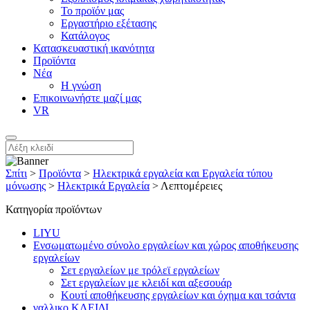
Το προϊόν μας
Εργαστήριο εξέτασης
Κατάλογος
Κατασκευαστική ικανότητα
Προϊόντα
Νέα
Η γνώση
Επικοινωνήστε μαζί μας
VR
Σπίτι
>
Προϊόντα
>
Ηλεκτρικά εργαλεία και Εργαλεία τύπου
μόνωσης
>
Ηλεκτρικά Εργαλεία
>
Λεπτομέρειες
Κατηγορία προϊόντων
LIYU
Ενσωματωμένο σύνολο εργαλείων και χώρος αποθήκευσης
εργαλείων
Σετ εργαλείων με τρόλεϊ εργαλείων
Σετ εργαλείων με κλειδί και αξεσουάρ
Κουτί αποθήκευσης εργαλείων και όχημα και τσάντα
γαλλικο ΚΛΕΙΔΙ