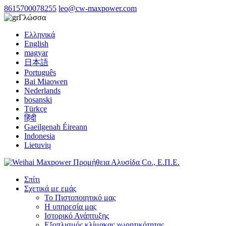
8615700078255
leo@cw-maxpower.com
Γλώσσα
Ελληνικά
English
magyar
日本語
Português
Bai Miaowen
Nederlands
bosanski
Türkçe
हिंदी
Gaeilgenah Éireann
Indonesia
Lietuvių
Σπίτι
Σχετικά με εμάς
Το Πιστοποιητικό μας
Η υπηρεσία μας
Ιστορικό Ανάπτυξης
Εξοπλισμός κλίμακας χωρητικότητας