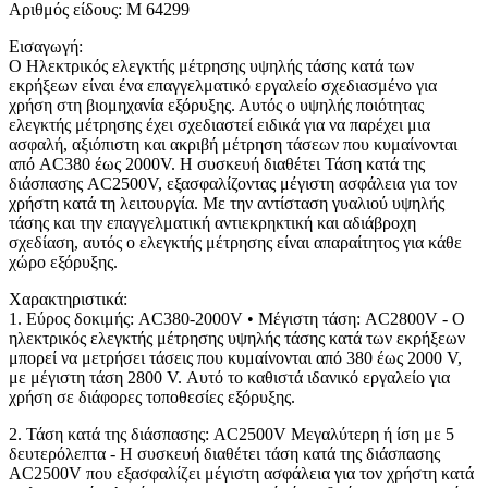
Αριθμός είδους: M 64299
Εισαγωγή:
Ο Ηλεκτρικός ελεγκτής μέτρησης υψηλής τάσης κατά των
εκρήξεων είναι ένα επαγγελματικό εργαλείο σχεδιασμένο για
χρήση στη βιομηχανία εξόρυξης. Αυτός ο υψηλής ποιότητας
ελεγκτής μέτρησης έχει σχεδιαστεί ειδικά για να παρέχει μια
ασφαλή, αξιόπιστη και ακριβή μέτρηση τάσεων που κυμαίνονται
από AC380 έως 2000V. Η συσκευή διαθέτει Τάση κατά της
διάσπασης AC2500V, εξασφαλίζοντας μέγιστη ασφάλεια για τον
χρήστη κατά τη λειτουργία. Με την αντίσταση γυαλιού υψηλής
τάσης και την επαγγελματική αντιεκρηκτική και αδιάβροχη
σχεδίαση, αυτός ο ελεγκτής μέτρησης είναι απαραίτητος για κάθε
χώρο εξόρυξης.
Χαρακτηριστικά:
1. Εύρος δοκιμής: AC380-2000V • Μέγιστη τάση: AC2800V - Ο
ηλεκτρικός ελεγκτής μέτρησης υψηλής τάσης κατά των εκρήξεων
μπορεί να μετρήσει τάσεις που κυμαίνονται από 380 έως 2000 V,
με μέγιστη τάση 2800 V. Αυτό το καθιστά ιδανικό εργαλείο για
χρήση σε διάφορες τοποθεσίες εξόρυξης.
2. Τάση κατά της διάσπασης: AC2500V Μεγαλύτερη ή ίση με 5
δευτερόλεπτα - Η συσκευή διαθέτει τάση κατά της διάσπασης
AC2500V που εξασφαλίζει μέγιστη ασφάλεια για τον χρήστη κατά