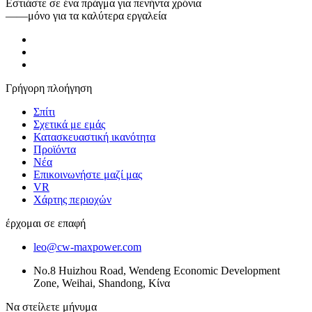
Εστιάστε σε ένα πράγμα για πενήντα χρόνια
——μόνο για τα καλύτερα εργαλεία
Γρήγορη πλοήγηση
Σπίτι
Σχετικά με εμάς
Κατασκευαστική ικανότητα
Προϊόντα
Νέα
Επικοινωνήστε μαζί μας
VR
Χάρτης περιοχών
έρχομαι σε επαφή
leo@cw-maxpower.com
No.8 Huizhou Road, Wendeng Economic Development
Zone, Weihai, Shandong, Κίνα
Να στείλετε μήνυμα