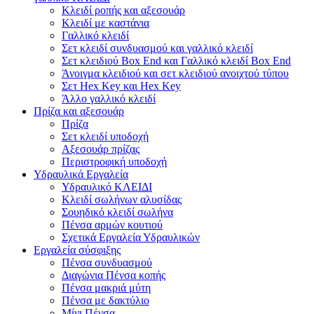
Κλειδί ροπής και αξεσουάρ
Κλειδί με καστάνια
Γαλλικό κλειδί
Σετ κλειδί συνδυασμού και γαλλικό κλειδί
Σετ κλειδιού Box End και Γαλλικό κλειδί Box End
Άνοιγμα κλειδιού και σετ κλειδιού ανοιχτού τύπου
Σετ Hex Key και Hex Key
Άλλο γαλλικό κλειδί
Πρίζα και αξεσουάρ
Πρίζα
Σετ κλειδί υποδοχή
Αξεσουάρ πρίζας
Περιστροφική υποδοχή
Υδραυλικά Εργαλεία
Υδραυλικό ΚΛΕΙΔΙ
Κλειδί σωλήνων αλυσίδας
Σουηδικό κλειδί σωλήνα
Πένσα αρμών κουτιού
Σχετικά Εργαλεία Υδραυλικών
Εργαλεία σύσφιξης
Πένσα συνδυασμού
Διαγώνια Πένσα κοπής
Πένσα μακριά μύτη
Πένσα με δακτύλιο
Μίνι Πένσα