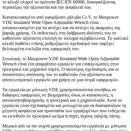
το κλειδί πληροί τα πρότυπα IEC/EN 60900, διασφαλίζοντας
περαιτέρω την αξιοπιστία και την ασφάλειά του.
Κατασκευασμένο από σφυρήλατο χάλυβα Cr-V, το Maxpower
VDE Insulated Wide Open Adjustable Wrench είναι
κατασκευασμένο για να αντέχει και να αντέχει τις ακαμψίες της
βαριάς χρήσης. Οι ανθεκτικές στη διάβρωση ιδιότητές του το
καθιστούν αξιόπιστη επιλογή σε σκληρά περιβάλλοντα. Το γαλλικό
κλειδί διαθέτει επίσης ρυθμιζόμενο σχεδιασμό που παρέχει
βελτιωμένη ευελιξία στις εφαρμογές του.
Συνολικά, το Maxpower VDE Insulated Wide Open Adjustable
Wrench είναι ένα απαραίτητο εργαλείο για επαγγελματίες στον
ηλεκτρικό και μηχανικό τομέα. Ο ανώτερος σχεδιασμός και οι
δυνατότητες απόδοσης του το καθιστούν ένα αξιόπιστο και
αποτελεσματικό εργαλείο για χρήση σε μια σειρά εφαρμογών.
Τα εργαλεία με μόνωση VDE χρησιμοποιούνται συνήθως σε
διάφορες εφαρμογές σε βιομηχανίες όπως οι κατασκευές, η
αυτοκινητοβιομηχανία, η ηλεκτρική και η μηχανολογία. Αυτά τα
εργαλεία είναι σχεδιασμένα και μονωμένα για να διασφαλίζουν τη
μέγιστη ασφάλεια και προστασία των εργαζομένων που ενδέχεται
να εκτεθούν σε ηλεκτρικό ρεύμα ή πηγές ισχύος υψηλής τάσης.
Μερικά από τα πιο συχνά χρησιμοποιούμενα εργαλεία με μόνωση