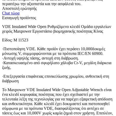
περαιτέρω την αξιοπιστία και την ασφάλειά του.
Αποστολή ερώτησής
Chat τώρα
Εισαγωγή προϊόντος
VDE Insulated Wide Open Ρυθμιζόμενο κλειδί Ομάδα εργαλείων
χειρός Maxpower Εργοστάσιο βιομηχανικής ποιότητας Κίνας
Είδος: M 11523
·Πιστοποίηση VDE. Κάθε προϊόν έχει περάσει 10,000δοκιμές
μόνωσης V, συμμορφώνονται με τα πρότυπα IEC/EN 60900.
·Αντοχή υψηλής τάσης, αντοχή στη διάβρωση.
·Κατασκευασμένο από σφυρήλατο χάλυβα Cr-V, μεγάλη διάρκεια
ζωής.
·Επεξεργασία επιφάνειας επινικελίωσης χρωμίου, ανθεκτική στη
διάβρωση
Το Maxpower VDE Insulated Wide Open Adjustable Wrench είναι
ένα κλειδί κορυφαίας ποιότητας που έχει σχεδιαστεί με την
τελευταία λέξη της τεχνολογίας για να παρέχει εξαιρετική απόδοση
και ανθεκτικότητα. Κάθε κλειδί έχει δοκιμαστεί και πιστοποιηθεί
σύμφωνα με τα πρότυπα VDE, διασφαλίζοντας ότι αντέχει σε
τάσεις έως και 10,000V χωρίς καμία ζημιά στον χρήστη. Επιπλέον,