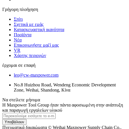
Γρήγορη πλοήγηση
Σπίτι
Σχετικά με εμάς
Κατασκευαστική ικανότητα
Προϊόντα
Νέα
Επικοινωνήστε μαζί μας
VR
Χάρτης περιοχών
έρχομαι σε επαφή
leo@cw-maxpower.com
No.8 Huizhou Road, Wendeng Economic Development
Zone, Weihai, Shandong, Κίνα
Να στείλετε μήνυμα
Η Maxpower Tool Group ήταν πάντα αφοσιωμένη στην ανάπτυξη
και παραγωγή εργαλείων υλικού
Υποβάλουν
Πνευματικά δικαιώματα © Weihai Maxpower Supply Chain Co.,