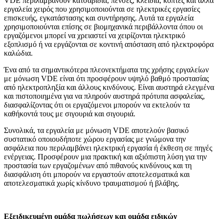
VDE περιλαμβάνουν κατσαβίδια, πένσες, κλειδιά, κόπτες και άλλα
εργαλεία χειρός που χρησιμοποιούνται σε ηλεκτρικές εργασίες
επισκευής, εγκατάστασης και συντήρησης. Αυτά τα εργαλεία
χρησιμοποιούνται επίσης σε βιομηχανικά περιβάλλοντα όπου οι
εργαζόμενοι μπορεί να χρειαστεί να χειρίζονται ηλεκτρικό
εξοπλισμό ή να εργάζονται σε κοντινή απόσταση από ηλεκτροφόρα
καλώδια.
Ένα από τα σημαντικότερα πλεονεκτήματα της χρήσης εργαλείων
με μόνωση VDE είναι ότι προσφέρουν υψηλό βαθμό προστασίας
από ηλεκτροπληξία και άλλους κινδύνους. Είναι αυστηρά ελεγμένα
και πιστοποιημένα για να πληρούν αυστηρά πρότυπα ασφαλείας,
διασφαλίζοντας ότι οι εργαζόμενοι μπορούν να εκτελούν τα
καθήκοντά τους με σιγουριά και σιγουριά.
Συνολικά, τα εργαλεία με μόνωση VDE αποτελούν βασικό
συστατικό οποιουδήποτε χώρου εργασίας με γνώμονα την
ασφάλεια που περιλαμβάνει ηλεκτρική εργασία ή έκθεση σε πηγές
ενέργειας. Προσφέρουν μια πρακτική και αξιόπιστη λύση για την
προστασία των εργαζομένων από πιθανούς κινδύνους και τη
διασφάλιση ότι μπορούν να εργαστούν αποτελεσματικά και
αποτελεσματικά χωρίς κίνδυνο τραυματισμού ή βλάβης.
Εξειδικευμένη ομάδα πωλήσεων και ομάδα ειδικών