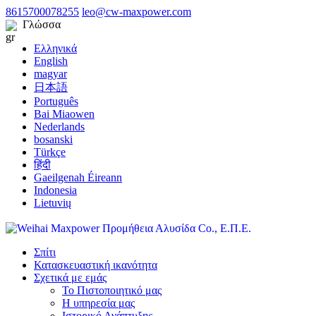
8615700078255
leo@cw-maxpower.com
Γλώσσα
Ελληνικά
English
magyar
日本語
Português
Bai Miaowen
Nederlands
bosanski
Türkçe
हिंदी
Gaeilgenah Éireann
Indonesia
Lietuvių
Σπίτι
Κατασκευαστική ικανότητα
Σχετικά με εμάς
Το Πιστοποιητικό μας
Η υπηρεσία μας
Ιστορικό Ανάπτυξης