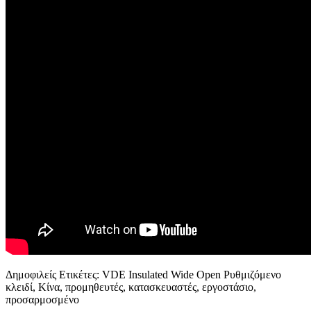
Δημοφιλείς Ετικέτες: VDE Insulated Wide Open Ρυθμιζόμενο
κλειδί, Κίνα, προμηθευτές, κατασκευαστές, εργοστάσιο,
προσαρμοσμένο