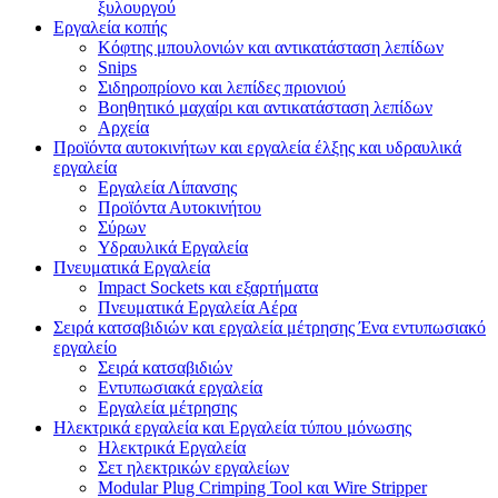
ξυλουργού
Εργαλεία κοπής
Κόφτης μπουλονιών και αντικατάσταση λεπίδων
Snips
Σιδηροπρίονο και λεπίδες πριονιού
Βοηθητικό μαχαίρι και αντικατάσταση λεπίδων
Αρχεία
Προϊόντα αυτοκινήτων και εργαλεία έλξης και υδραυλικά
εργαλεία
Εργαλεία Λίπανσης
Προϊόντα Αυτοκινήτου
Σύρων
Υδραυλικά Εργαλεία
Πνευματικά Εργαλεία
Impact Sockets και εξαρτήματα
Πνευματικά Εργαλεία Αέρα
Σειρά κατσαβιδιών και εργαλεία μέτρησης Ένα εντυπωσιακό
εργαλείο
Σειρά κατσαβιδιών
Εντυπωσιακά εργαλεία
Εργαλεία μέτρησης
Ηλεκτρικά εργαλεία και Εργαλεία τύπου μόνωσης
Ηλεκτρικά Εργαλεία
Σετ ηλεκτρικών εργαλείων
Modular Plug Crimping Tool και Wire Stripper