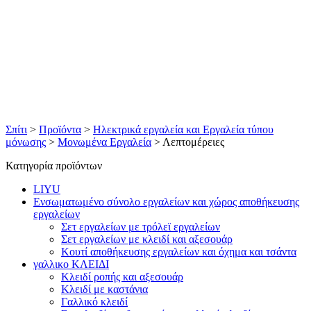
Σπίτι
>
Προϊόντα
>
Ηλεκτρικά εργαλεία και Εργαλεία τύπου
μόνωσης
>
Μονωμένα Εργαλεία
>
Λεπτομέρειες
Κατηγορία προϊόντων
LIYU
Ενσωματωμένο σύνολο εργαλείων και χώρος αποθήκευσης
εργαλείων
Σετ εργαλείων με τρόλεϊ εργαλείων
Σετ εργαλείων με κλειδί και αξεσουάρ
Κουτί αποθήκευσης εργαλείων και όχημα και τσάντα
γαλλικο ΚΛΕΙΔΙ
Κλειδί ροπής και αξεσουάρ
Κλειδί με καστάνια
Γαλλικό κλειδί