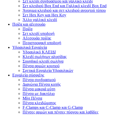
Σετ κλειδί συνδυασμού και γαλλικό κλειδί
Σετ κλειδιού Box End και Γαλλικό κλειδί Box End
Άνοιγμα κλειδιού και σετ κλειδιού ανοιχτού τύπου
Σετ Hex Key και Hex Key
Άλλο γαλλικό κλειδί
Πρίζα και αξεσουάρ
Πρίζα
Σετ κλειδί υποδοχή
Αξεσουάρ πρίζας
Περιστροφική υποδοχή
Υδραυλικά Εργαλεία
Υδραυλικό ΚΛΕΙΔΙ
Κλειδί σωλήνων αλυσίδας
Σουηδικό κλειδί σωλήνα
Πένσα αρμών κουτιού
Σχετικά Εργαλεία Υδραυλικών
Εργαλεία σύσφιξης
Πένσα συνδυασμού
Διαγώνια Πένσα κοπής
Πένσα μακριά μύτη
Πένσα με δακτύλιο
Μίνι Πένσα
Πένσα κλειδώματος
F-Clamps και C-Clamp και G-Clamp
Πένσες αρμών και πένσες πύργου και λαβίδες