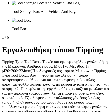
Tool Storage Box And Vehicle And Bag
Tool Box
1
/
6
Εργαλειοθήκη τύπου Tipping
Tipping Type Tool Box - Το νέο και όμορφο σχέδιο εργαλειοθήκης
της Maxpower. Αριθμός είδους: M 08176 Μέγεθος: 17''
(420*200*224mm)Προδιαγραφές της μάρκας Maxpower Tipping
Type Tool Box1. Αυτή η φορητή εργαλειοθήκη τύπου
ανατρεπόμενου κάδου είναι κατασκευασμένη από υψηλής
ποιότητας φύλλο ψυχρής έλασης, με ισχυρή αντοχή στην πίεση και
ακαμψία.2. Η επιφάνεια της εργαλειοθήκης ψεκάζεται με πλαστικό
για την αποφυγή γρατσουνιών, λεπτή επιφάνεια βαφής, αντίσταση
στο στόμιο.3. Εξοπλισμένο με μεταλλικούς γάντζους βαρέως
τύπου.4. Ο σχεδιασμός του αναδιπλούμενου κάδου τριών
επιπέδων έχει μια αίσθηση ιεραρχίας και κάθε στρώμα εργαλείων
εμφανίζεται καθαρά και καθαρά. Η εργαλειοθήκη έχει μεγάλο