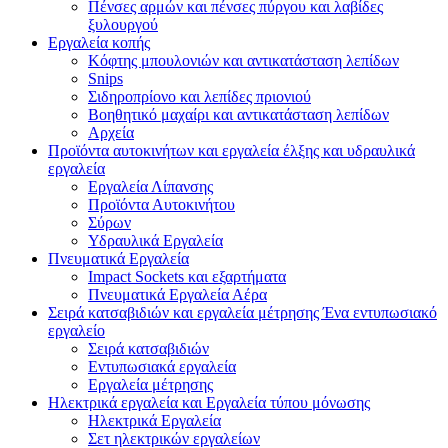
Πένσες αρμών και πένσες πύργου και λαβίδες
ξυλουργού
Εργαλεία κοπής
Κόφτης μπουλονιών και αντικατάσταση λεπίδων
Snips
Σιδηροπρίονο και λεπίδες πριονιού
Βοηθητικό μαχαίρι και αντικατάσταση λεπίδων
Αρχεία
Προϊόντα αυτοκινήτων και εργαλεία έλξης και υδραυλικά
εργαλεία
Εργαλεία Λίπανσης
Προϊόντα Αυτοκινήτου
Σύρων
Υδραυλικά Εργαλεία
Πνευματικά Εργαλεία
Impact Sockets και εξαρτήματα
Πνευματικά Εργαλεία Αέρα
Σειρά κατσαβιδιών και εργαλεία μέτρησης Ένα εντυπωσιακό
εργαλείο
Σειρά κατσαβιδιών
Εντυπωσιακά εργαλεία
Εργαλεία μέτρησης
Ηλεκτρικά εργαλεία και Εργαλεία τύπου μόνωσης
Ηλεκτρικά Εργαλεία
Σετ ηλεκτρικών εργαλείων