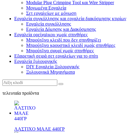
Modular Plug Crimping Tool και Wire Stripper
Μονωμένα Εργαλεία
Σετ εργαλείων με μόνωση
Εργαλεία συγκόλλησης και εργαλεία διακόσμησης κτιρίων
Εργαλεία συγκόλλησης
Εργαλεία Δόμησης και Διακόσμησης
Εργαλεία ορείχαλκου χωρίς σπινθήρες
Μπρούτζινο κλειδί που δεν σπινθηρίζει
Μπρούτζινο κρουστικό κλειδί χωρίς σπινθήρες
Μπρούτζινο σφυρί χωρίς σπινθήρες
Εξαιρετική σειρά σετ εργαλείων για το σπίτι
Εργαλεία ξυλουργικής
DIY Εργαλεία Ξυλουργικής
Ξυλουργικά Μηχανήματα
τελευταία προϊόντα
ΛΑΣΤΙΧΟ ΜΑΛΕ 440ΓΡ