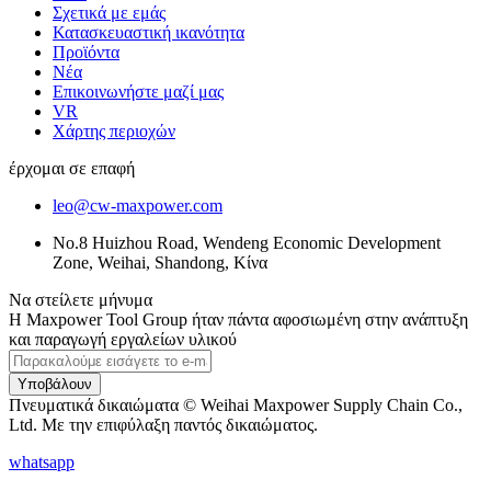
Σχετικά με εμάς
Κατασκευαστική ικανότητα
Προϊόντα
Νέα
Επικοινωνήστε μαζί μας
VR
Χάρτης περιοχών
έρχομαι σε επαφή
leo@cw-maxpower.com
No.8 Huizhou Road, Wendeng Economic Development
Zone, Weihai, Shandong, Κίνα
Να στείλετε μήνυμα
Η Maxpower Tool Group ήταν πάντα αφοσιωμένη στην ανάπτυξη
και παραγωγή εργαλείων υλικού
Υποβάλουν
Πνευματικά δικαιώματα © Weihai Maxpower Supply Chain Co.,
Ltd. Με την επιφύλαξη παντός δικαιώματος.
whatsapp