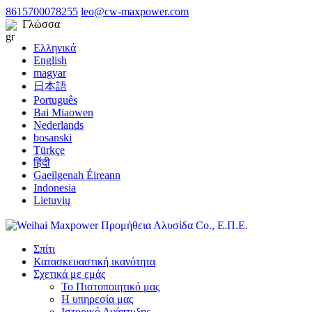
8615700078255
leo@cw-maxpower.com
Γλώσσα
Ελληνικά
English
magyar
日本語
Português
Bai Miaowen
Nederlands
bosanski
Türkçe
हिंदी
Gaeilgenah Éireann
Indonesia
Lietuvių
Σπίτι
Κατασκευαστική ικανότητα
Σχετικά με εμάς
Το Πιστοποιητικό μας
Η υπηρεσία μας
Ιστορικό Ανάπτυξης