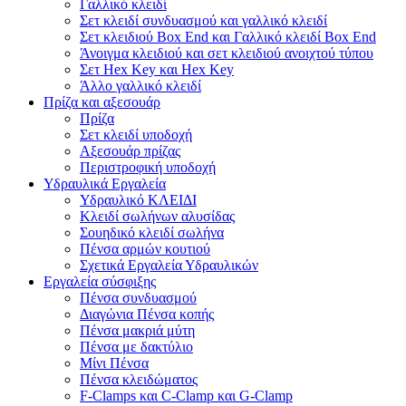
Γαλλικό κλειδί
Σετ κλειδί συνδυασμού και γαλλικό κλειδί
Σετ κλειδιού Box End και Γαλλικό κλειδί Box End
Άνοιγμα κλειδιού και σετ κλειδιού ανοιχτού τύπου
Σετ Hex Key και Hex Key
Άλλο γαλλικό κλειδί
Πρίζα και αξεσουάρ
Πρίζα
Σετ κλειδί υποδοχή
Αξεσουάρ πρίζας
Περιστροφική υποδοχή
Υδραυλικά Εργαλεία
Υδραυλικό ΚΛΕΙΔΙ
Κλειδί σωλήνων αλυσίδας
Σουηδικό κλειδί σωλήνα
Πένσα αρμών κουτιού
Σχετικά Εργαλεία Υδραυλικών
Εργαλεία σύσφιξης
Πένσα συνδυασμού
Διαγώνια Πένσα κοπής
Πένσα μακριά μύτη
Πένσα με δακτύλιο
Μίνι Πένσα
Πένσα κλειδώματος
F-Clamps και C-Clamp και G-Clamp